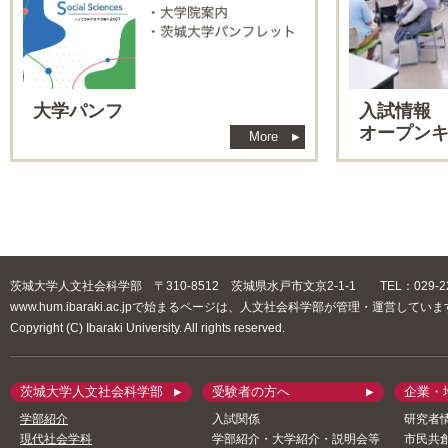
03/27, 2026
人文社会科学部
入試
重要
令和10年度人文社会科学部入試についての変更点のお知らせ
大学パンフ
入試情報
02/24, 2026
人文社会科学部
オープン
More
令和8年度科目等履修生の聴講可能科目一覧を掲載しました
01/19, 2026
人文社会科学部
人文社会科学部転学部・転学科試験の実施要項を掲載しました
11/25, 2025
人文社会科学部
茨城大学人文社会科学部 〒310-8512 茨城県水戸市文京2-1-1 TEL：029-228-8
www.hum.ibaraki.ac.jpで始まるページは、人文社会科学部が管理・運営してい
人文社会科学部青山和夫教授メディア出演のお知らせ
Copyright (C) Ibaraki University. All rights reserved.
11/18, 2025
人文社会科学部
茨城大学人文社会科学部
受験者の方へ
企業・
令和8年度科目等履修生入学案内を掲載しました
学部紹介
入試関係
研究者
現代社会学科
学部紹介・大学紹介・説明会等
市民共