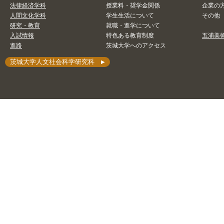
10/23, 2025
人文社会科学研究科
法律経済学科
授業料・奨学金関係
企業の
人間文化学科
学生生活について
その他
11月12日(水)茨城大学大学院人文社会科学研究科入試説明会開催
研究・教育
就職・進学について
入試情報
特色ある教育制度
五浦美
10/21, 2025
人文社会科学研究科
入試
重要
進路
茨城大学へのアクセス
「令和8年度大学院学生募集における一部教員の学生募集停止につ
茨城大学人文社会科学研究科
09/05, 2025
人文社会科学部
令和8年度研究生入学案内（外国人留学生/国内居住用・日本人用
07/17, 2025
人文社会科学部
人文社会科学部転学部・転学科試験の概要について
06/25, 2025
人文社会科学研究科
人文社会科学研究科パンフレットを令和8年度版に更新しました
06/23, 2025
人文社会科学部