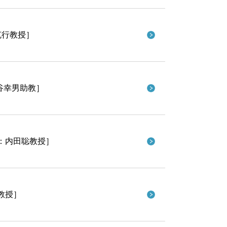
克行教授］
谷幸男助教］
：内田聡教授］
教授］