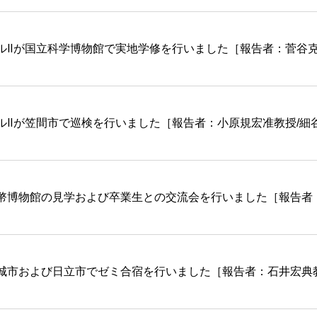
ルⅡが国立科学博物館で実地学修を行いました［報告者：菅谷
ルⅡが笠間市で巡検を行いました［報告者：小原規宏准教授/細
幣博物館の見学および卒業生との交流会を行いました［報告者
城市および日立市でゼミ合宿を行いました［報告者：石井宏典