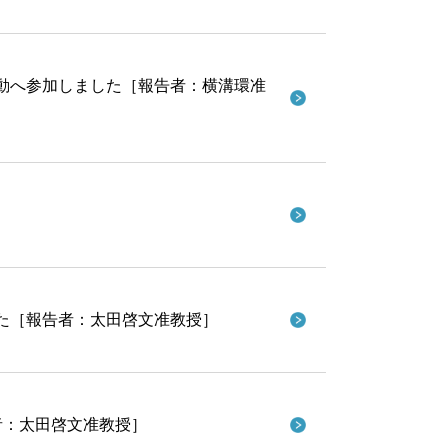
動へ参加しました［報告者：横溝環准
］
た［報告者：太田啓文准教授］
者：太田啓文准教授］